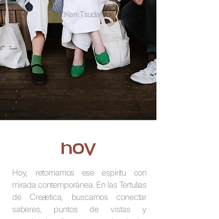
(c)Ken Tsuda
hoy
Hoy, retomamos ese espíritu con
mirada contemporánea. En las Tertulias
de Creætica, buscamos conectar
saberes, puntos de vistas y