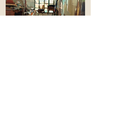
Carlos San Millán 7, 8, 9 de noviembre
de 2025
Agotado
+34-623 99 44 33
info@creaetica.com
Málaga, España