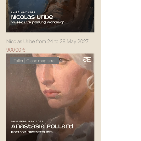
Nicolas Uribe from 24 to 28 May 2027
Precio
900,00 €
Taller | Clase magistral