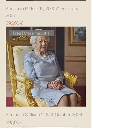
Anastasia Pollard 19, 20 & 21 February
2027
Precio
390,00 €
Taller | Clase magistral
Benjamin Sullivan 2, 3, 4 October 2026
Precio
390,00 €